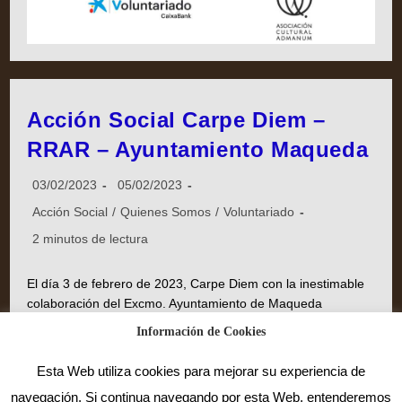
Acción Social Carpe Diem –
RRAR – Ayuntamiento Maqueda
03/02/2023
05/02/2023
Acción Social
/
Quienes Somos
/
Voluntariado
2 minutos de lectura
El día 3 de febrero de 2023, Carpe Diem con la inestimable
colaboración del Excmo. Ayuntamiento de Maqueda
(Toledo), ha hecho entrega a la ONG Red de Recuperación
Información de Cookies
de Alimentos de Rivas-Vaciamadrid (colaborador del Excmo.
Ayuntamiento de Rivas-Vaciamadrid), de una generosa…
Esta Web utiliza cookies para mejorar su experiencia de
navegación. Si continua navegando por esta Web, entenderemos
Continuar Leyendo