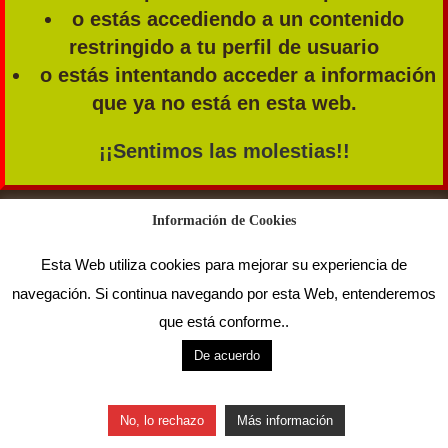
o estás accediendo a un contenido
restringido a tu perfil de usuario
o estás intentando acceder a información
que ya no está en esta web.
¡¡Sentimos las molestias!!
Acceso de usuarios existentes
Información de Cookies
Nombre de usuario o correo electrónico
Esta Web utiliza cookies para mejorar su experiencia de
Contraseña
navegación. Si continua navegando por esta Web, entenderemos
que está conforme..
Recuérdame
De acuerdo
2019-2023 © Agrupación Carpe Diem - Desvinculados Bankia
Asociación de ex empleados de Bankia
No, lo rechazo
Más información
Aviso legal
-
Contacta con nosotros